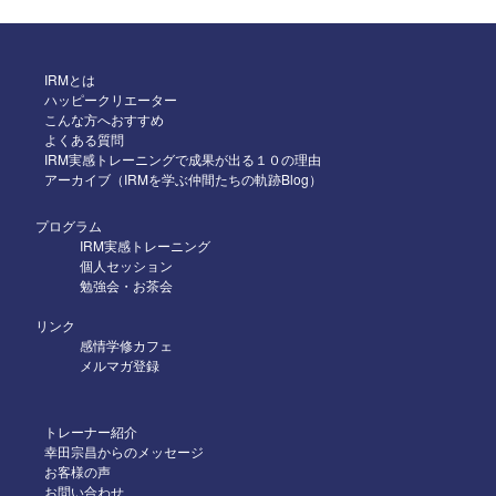
2025年8月
自己肯定感 感情のコントロール
2025年7月
2025年6月
IRMとは
ハッピークリエーター
2025年5月
こんな方へおすすめ
よくある質問
2025年4月
IRM実感トレーニングで成果が出る１０の理由
アーカイブ（IRMを学ぶ仲間たちの軌跡Blog）
2025年3月
2025年2月
プログラム
IRM実感トレーニング
2025年1月
個人セッション
勉強会・お茶会
2024年12月
リンク
2024年11月
感情学修カフェ
メルマガ登録
2024年10月
2024年9月
トレーナー紹介
2024年8月
幸田宗昌からのメッセージ
お客様の声
2024年7月
お問い合わせ