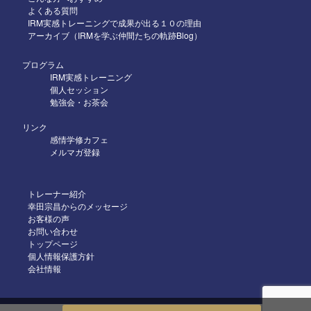
よくある質問
2025年4月
IRM実感トレーニングで成果が出る１０の理由
アーカイブ（IRMを学ぶ仲間たちの軌跡Blog）
2025年3月
2025年2月
プログラム
IRM実感トレーニング
2025年1月
個人セッション
勉強会・お茶会
2024年12月
リンク
2024年11月
感情学修カフェ
メルマガ登録
2024年10月
2024年9月
トレーナー紹介
2024年8月
幸田宗昌からのメッセージ
お客様の声
2024年7月
お問い合わせ
トップページ
2024年6月
個人情報保護方針
2024年5月
会社情報
2024年4月