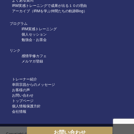
2025年4月
IRM実感トレーニングで成果が出る１０の理由
アーカイブ（IRMを学ぶ仲間たちの軌跡Blog）
2025年3月
2025年2月
プログラム
IRM実感トレーニング
2025年1月
個人セッション
勉強会・お茶会
2024年12月
リンク
2024年11月
感情学修カフェ
メルマガ登録
2024年10月
2024年9月
トレーナー紹介
2024年8月
幸田宗昌からのメッセージ
お客様の声
2024年7月
お問い合わせ
トップページ
2024年6月
個人情報保護方針
2024年5月
会社情報
2024年4月
2024年3月
お問い合わせ
Copyright © 2018-2024 IRM感情科学プログラム All Rights Reserved.