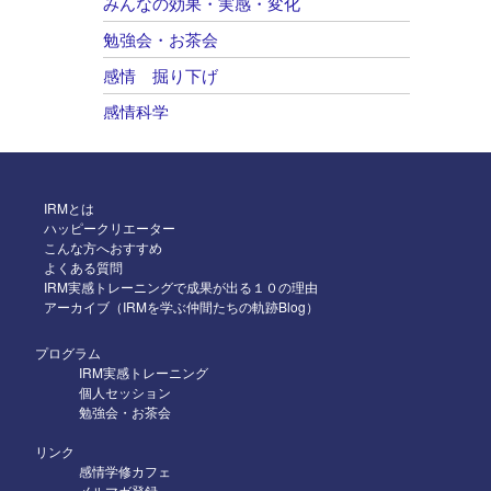
みんなの効果・実感・変化
2025年11月
勉強会・お茶会
2025年10月
感情 掘り下げ
2025年9月
感情科学
2025年8月
自己肯定感 感情のコントロール
2025年7月
2025年6月
IRMとは
ハッピークリエーター
2025年5月
こんな方へおすすめ
よくある質問
2025年4月
IRM実感トレーニングで成果が出る１０の理由
アーカイブ（IRMを学ぶ仲間たちの軌跡Blog）
2025年3月
2025年2月
プログラム
IRM実感トレーニング
2025年1月
個人セッション
勉強会・お茶会
2024年12月
リンク
2024年11月
感情学修カフェ
メルマガ登録