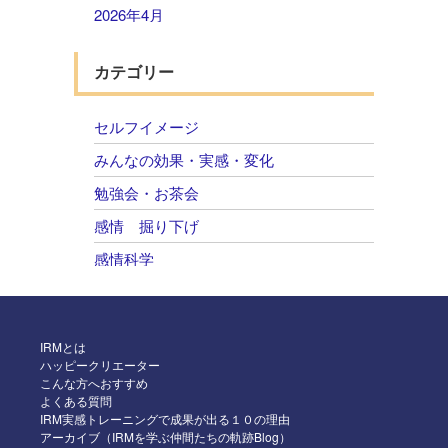
2026年4月
2026年3月
カテゴリー
2026年2月
2026年1月
セルフイメージ
2025年12月
みんなの効果・実感・変化
2025年11月
勉強会・お茶会
2025年10月
感情 掘り下げ
2025年9月
感情科学
2025年8月
自己肯定感 感情のコントロール
2025年7月
2025年6月
IRMとは
ハッピークリエーター
2025年5月
こんな方へおすすめ
よくある質問
2025年4月
IRM実感トレーニングで成果が出る１０の理由
アーカイブ（IRMを学ぶ仲間たちの軌跡Blog）
2025年3月