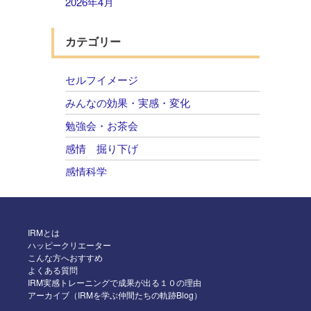
2026年4月
2026年3月
カテゴリー
2026年2月
2026年1月
セルフイメージ
2025年12月
みんなの効果・実感・変化
2025年11月
勉強会・お茶会
2025年10月
感情 掘り下げ
2025年9月
感情科学
2025年8月
自己肯定感 感情のコントロール
2025年7月
2025年6月
IRMとは
ハッピークリエーター
2025年5月
こんな方へおすすめ
よくある質問
2025年4月
IRM実感トレーニングで成果が出る１０の理由
アーカイブ（IRMを学ぶ仲間たちの軌跡Blog）
2025年3月