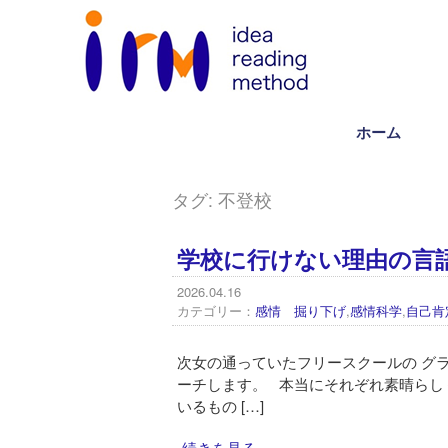
ホーム
タグ:
不登校
学校に行けない理由の言
2026.04.16
カテゴリー：
感情 掘り下げ
,
感情科学
,
自己肯
次女の通っていたフリースクールの グラパ（g
ーチします。 本当にそれぞれ素晴らし
いるもの […]
続きを見る