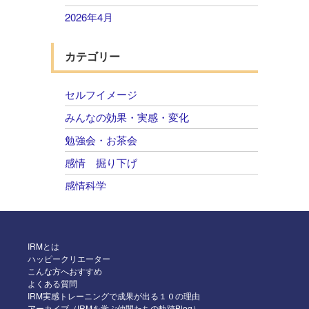
2026年4月
2026年3月
カテゴリー
2026年2月
2026年1月
セルフイメージ
2025年12月
みんなの効果・実感・変化
2025年11月
勉強会・お茶会
2025年10月
感情 掘り下げ
2025年9月
感情科学
2025年8月
自己肯定感 感情のコントロール
2025年7月
2025年6月
IRMとは
ハッピークリエーター
2025年5月
こんな方へおすすめ
よくある質問
2025年4月
IRM実感トレーニングで成果が出る１０の理由
アーカイブ（IRMを学ぶ仲間たちの軌跡Blog）