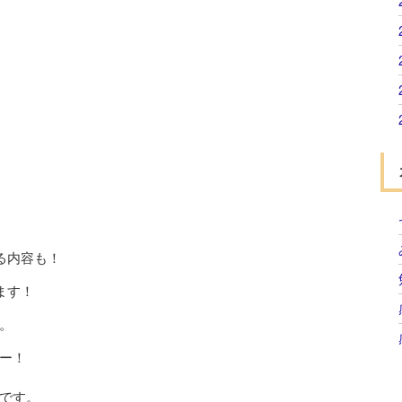
る内容も！
ます！
。
ー！
です。