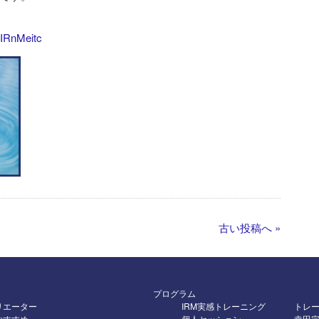
eIRnMeitc
古い投稿へ »
プログラム
リエーター
IRM実感トレーニング
トレ
おすすめ
個人セッション
幸田