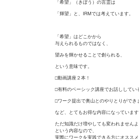
「希望」（きぼう）の言霊は
「輝望」と、IRMでは考えています。
「希望」はどこかから
与えられるものではなく、
望みを輝かせることで創られる、
という意味です。
□動画講座２本！
□有料のベーシック講座でお話ししてい
□ワーク提出で奥山とのやりとりができ
など、とてもお得な内容になっています
ただ知識だけ増やしても変われませんよ
という内容なので、
実際にワークを実践できる方にオススメ