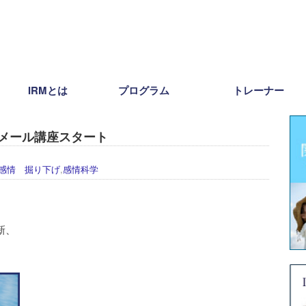
IRMとは
プログラム
トレーナー
】メール講座スタート
感情 掘り下げ
,
感情科学
新、