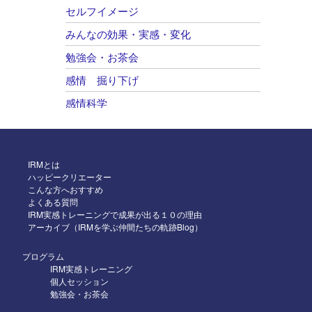
2026年1月
セルフイメージ
2025年12月
みんなの効果・実感・変化
2025年11月
勉強会・お茶会
2025年10月
感情 掘り下げ
2025年9月
感情科学
2025年8月
自己肯定感 感情のコントロール
2025年7月
2025年6月
IRMとは
ハッピークリエーター
2025年5月
こんな方へおすすめ
よくある質問
2025年4月
IRM実感トレーニングで成果が出る１０の理由
アーカイブ（IRMを学ぶ仲間たちの軌跡Blog）
2025年3月
2025年2月
プログラム
IRM実感トレーニング
2025年1月
個人セッション
勉強会・お茶会
2024年12月