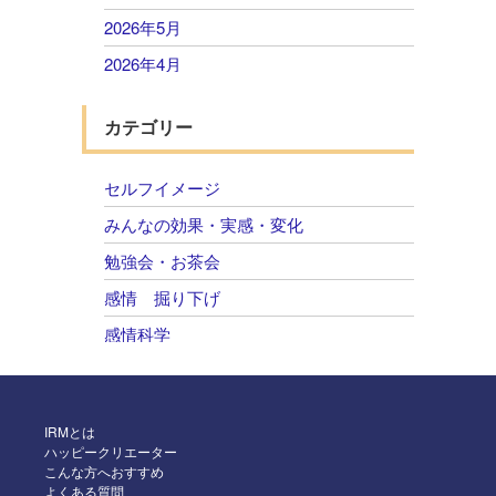
2026年5月
2026年4月
2026年3月
カテゴリー
2026年2月
2026年1月
セルフイメージ
2025年12月
みんなの効果・実感・変化
2025年11月
勉強会・お茶会
2025年10月
感情 掘り下げ
2025年9月
感情科学
2025年8月
自己肯定感 感情のコントロール
2025年7月
2025年6月
IRMとは
ハッピークリエーター
2025年5月
こんな方へおすすめ
よくある質問