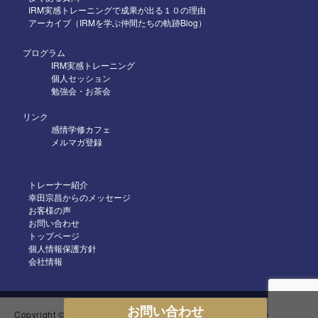
2025年4月
IRM実感トレーニングで成果が出る１０の理由
アーカイブ（IRMを学ぶ仲間たちの軌跡Blog）
2025年3月
2025年2月
プログラム
IRM実感トレーニング
2025年1月
個人セッション
勉強会・お茶会
2024年12月
リンク
2024年11月
感情学修カフェ
メルマガ登録
2024年10月
2024年9月
トレーナー紹介
2024年8月
幸田宗昌からのメッセージ
お客様の声
2024年7月
お問い合わせ
トップページ
2024年6月
個人情報保護方針
2024年5月
会社情報
2024年4月
2024年3月
お問い合わせ
Copyright © 2018-2024 IRM感情科学プログラム All Rights Reserved.